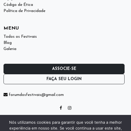
Código de Ética
Política de Privacidade
MENU
Todos os Festivais
Blog
Galeria
ASSOCIE-SE
FAÇA SEU LOGIN
forumdosfestivais@gmail.com
© 2026. Fórum dos Festivais | Todos os direitos reservados.
Nós utilizamos cookies para garantir que você tenha a melhor
Desenvolvido por
experiência em nosso site. Se você continua a usar este site,