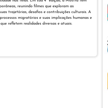
rsidade nas telas. Em sua 4ª edição, a Mostra tem
orâneas, reunindo filmes que exploram as
as trajetórias, desafios e contribuições culturais. A
 processos migratórios e suas implicações humanas e
 que refletem realidades diversas e atuais.